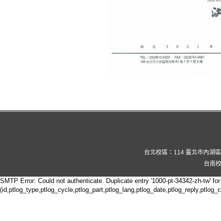
台北校區：114 臺北市內湖區康寧路三
台南校
SMTP Error: Could not authenticate. Duplicate entry '1000-pt-34342-zh-tw' for 
(id,ptlog_type,ptlog_cycle,ptlog_part,ptlog_lang,ptlog_date,ptlog_reply,ptlog_